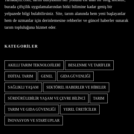
burada çiftçilik uygulamalarından bitki bilimine kadar geniş bir
yelpazede bilgi bulabilirsiniz. Site, tarım alanında hem yeni başlayanlar
hem de uzmanlar için derinlemesine rehberler ve güncel haberler sunarak
tarım topluluğuna hizmet eder.
KATEGORILER
AKILLI TARIM TEKNOLOJILERI
BESLENME VE TARIFLER
DIJITAL TARIM
GENEL
GIDA GÜVENLIĞI
SAĞLIKLI YAŞAM
SEKTÖREL HABERLER VE HIBELER
SÜRDÜRÜLEBILIR YAŞAM VE ÇEVRE BILINCI
TARIM
TARIM VE GIDA GÜVENLIĞI
YEREL ÜRETICILER
İNOVASYON VE START-UPLAR