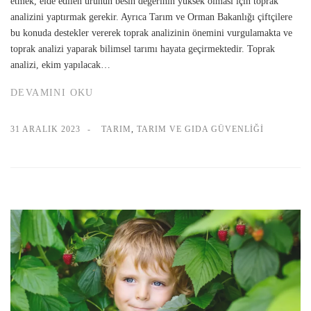
etmek, elde edilen ürünün besin değerinin yüksek olması için toprak
analizini yaptırmak gerekir. Ayrıca Tarım ve Orman Bakanlığı çiftçilere
bu konuda destekler vererek toprak analizinin önemini vurgulamakta ve
toprak analizi yaparak bilimsel tarımı hayata geçirmektedir. Toprak
analizi, ekim yapılacak…
DEVAMINI OKU
31 ARALIK 2023
TARIM
,
TARIM VE GIDA GÜVENLIĞI