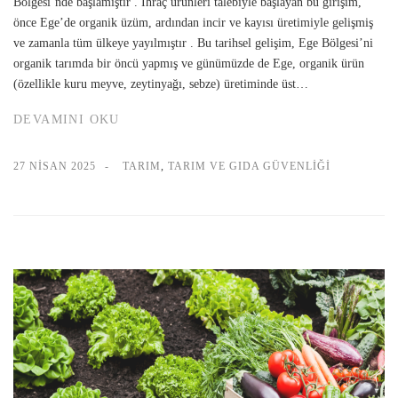
Bölgesi’nde başlamıştır . İhraç ürünleri talebiyle başlayan bu girişim,
önce Ege’de organik üzüm, ardından incir ve kayısı üretimiyle gelişmiş
ve zamanla tüm ülkeye yayılmıştır . Bu tarihsel gelişim, Ege Bölgesi’ni
organik tarımda bir öncü yapmış ve günümüzde de Ege, organik ürün
(özellikle kuru meyve, zeytinyağı, sebze) üretiminde üst…
DEVAMINI OKU
27 NISAN 2025
TARIM
,
TARIM VE GIDA GÜVENLIĞI