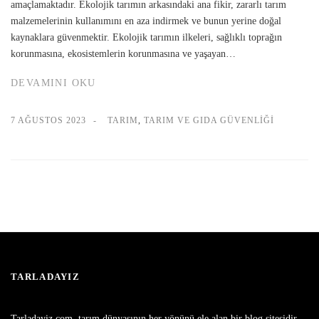
amaçlamaktadır. Ekolojik tarımın arkasındaki ana fikir, zararlı tarım
malzemelerinin kullanımını en aza indirmek ve bunun yerine doğal
kaynaklara güvenmektir. Ekolojik tarımın ilkeleri, sağlıklı toprağın
korunmasına, ekosistemlerin korunmasına ve yaşayan…
DEVAMINI OKU
7 AĞUSTOS 2023
TARIM
,
TARIM VE GIDA GÜVENLIĞI
TARLADAYIZ
Tarladayiz.com, tarım dünyasının her yönünü ele alan bir blog sitesidir,