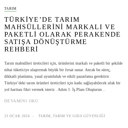
TARIM
TÜRKIYE’DE TARIM
MAHSÜLLERINI MARKALI VE
PAKETLI OLARAK PERAKENDE
SATIŞA DÖNÜŞTÜRME
REHBERI
Tarım mahsülleri üreticileri için, ürünlerini markalı ve paketli bir şekilde
nihai tüketiciye ulaştırmak büyük bir fırsat sunar. Ancak bu süreç,
dikkatli planlama, yasal uyumluluk ve etkili pazarlama gerektirir.
Türkiye’deki tarım ürünleri üreticileri için katkı sağlayabilecek ufak bir
yol haritası fikri vermek isteriz . Adım 1: İş Planı Oluşturun…
DEVAMINI OKU
23 OCAK 2024
TARIM
,
TARIM VE GIDA GÜVENLIĞI