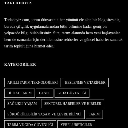
TARLADAYIZ
Tarladayiz.com, tarım dünyasının her yönünü ele alan bir blog sitesidir,
burada çiftçilik uygulamalarından bitki bilimine kadar geniş bir
yelpazede bilgi bulabilirsiniz. Site, tarım alanında hem yeni başlayanlar
hem de uzmanlar için derinlemesine rehberler ve güncel haberler sunarak
tarım topluluğuna hizmet eder.
KATEGORILER
AKILLI TARIM TEKNOLOJILERI
BESLENME VE TARIFLER
DIJITAL TARIM
GENEL
GIDA GÜVENLIĞI
SAĞLIKLI YAŞAM
SEKTÖREL HABERLER VE HIBELER
SÜRDÜRÜLEBILIR YAŞAM VE ÇEVRE BILINCI
TARIM
TARIM VE GIDA GÜVENLIĞI
YEREL ÜRETICILER