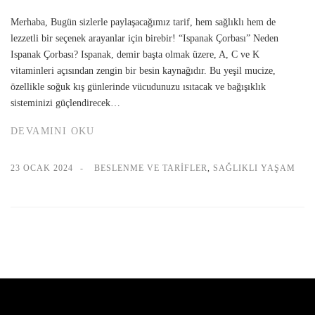
Merhaba, Bugün sizlerle paylaşacağımız tarif, hem sağlıklı hem de
lezzetli bir seçenek arayanlar için birebir! “Ispanak Çorbası” Neden
Ispanak Çorbası? Ispanak, demir başta olmak üzere, A, C ve K
vitaminleri açısından zengin bir besin kaynağıdır. Bu yeşil mucize,
özellikle soğuk kış günlerinde vücudunuzu ısıtacak ve bağışıklık
sisteminizi güçlendirecek…
DEVAMINI OKU
23 OCAK 2024
BESLENME VE TARIFLER
,
SAĞLIKLI YAŞAM