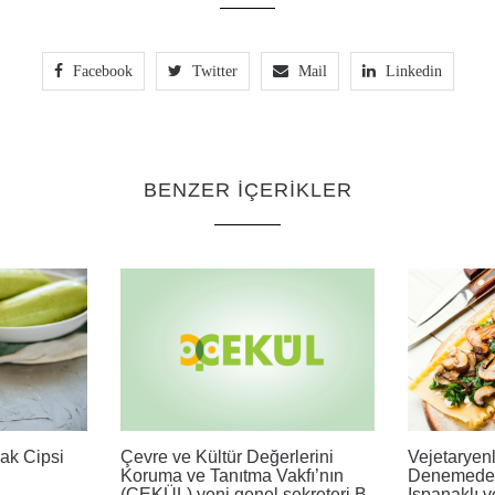
Facebook
Twitter
Mail
Linkedin
BENZER İÇERIKLER
bak Cipsi
Çevre ve Kültür Değerlerini
Vejetaryenle
Koruma ve Tanıtma Vakfı’nın
Denemede T
(ÇEKÜL) yeni genel sekreteri B.
Ispanaklı v