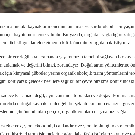
zın altındaki kaynakların önemini anlamak ve sürdürülebilir bir yaşam
izim için hayati bir öneme sahiptir. Bu yazıda, doğadan sağladığımız değ
rden nitelikli gıdalar elde etmenin kritik önemini vurgulamak istiyoruz.
ce bir yer değil, aynı zamanda yaşamımızın temelini sağlayan bir kaynak
arı anlamak ve değerini bilmek zorundayız. Doğal tarım yöntemlerine öne
ak için kimyasal gübreler yerine organik ekolojik tarım yöntemlerini ter
ğını koruyarak gelecek nesillere sağlıklı bir çevre bırakma konusundaki k
er, sadece kar amacı değil, aynı zamanda toprakları ve doğayı koruma am
alar üretirken doğal kaynakları dengeli bir şekilde kullanmaya özen gösteri
beslenme için önemli olan gerçek, organik gıdalara ulaşmamızı sağlar.
 desteklemek, yerel ekonomiyi canlandırır ve yerel topluluğun ekonomik 
üyük endüstriyel tarım işletmelerine göre daha fazla istihdam yaratır ve to