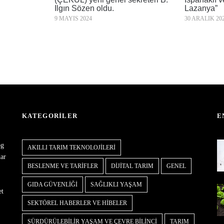
Ilgın Sözen oldu.
Lazanya”
9 MAYIS 2024
30 ARALIK 20
KATEGORILER
E
og
AKILLI TARIM TEKNOLOJILERI
dar
BESLENME VE TARIFLER
DIJITAL TARIM
GENEL
GIDA GÜVENLIĞI
SAĞLIKLI YAŞAM
et
SEKTÖREL HABERLER VE HIBELER
SÜRDÜRÜLEBILIR YAŞAM VE ÇEVRE BILINCI
TARIM