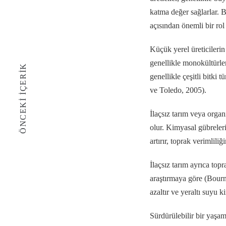
katma değer sağlarlar. B
açısından önemli bir ro
Küçük yerel üreticilerin
genellikle monokültürler v
ÖNCEKI İÇERIK
genellikle çeşitli bitki 
ve Toledo, 2005).
İlaçsız tarım veya organ
olur. Kimyasal gübreleri
artırır, toprak verimlil
İlaçsız tarım ayrıca topra
araştırmaya göre (Bourn
azaltır ve yeraltı suyu kir
Sürdürülebilir bir yaşa