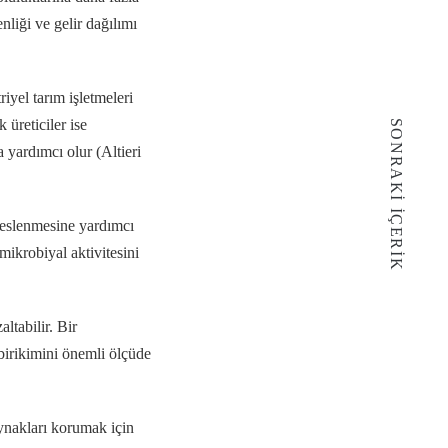
liği ve gelir dağılımı
iyel tarım işletmeleri
k üreticiler ise
SONRAKI İÇERIK
a yardımcı olur (Altieri
 beslenmesine yardımcı
mikrobiyal aktivitesini
altabilir. Bir
birikimini önemli ölçüde
aynakları korumak için