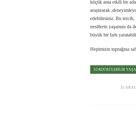
küçük ama etkili bir adım
araştırarak ,deneyimleye
edebilirsiniz. Bu terci
nesillerin yaşamını da d
büyük bir fark yaratabili
Hepimizin toprağına sahi
SÜRDÜRÜLEBILIR YAŞ
31 ARAL