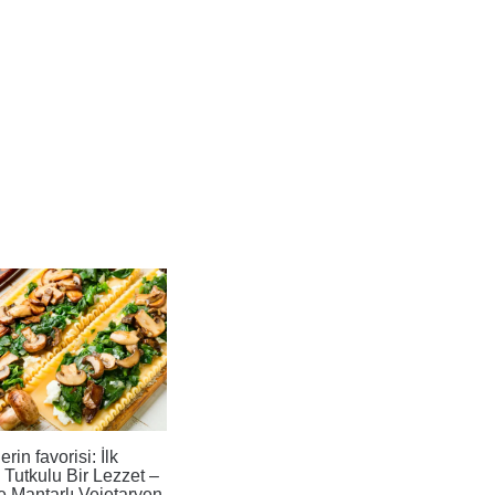
rin favorisi: İlk
utkulu Bir Lezzet –
e Mantarlı Vejetaryen