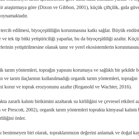
ir araştırmaya göre (Dixon ve Gibbon, 2001), küçük çiftçilik, gıda güven
l oynamaktadır.
 tercih edilmesi, biyoçeşitliliğin korunmasına katkı sağlar. Büyük endüstr
e tek tip bitki yetiştiriciliği yaparlar, bu da biyoçeşitliliği azaltır. Küçü
türlerinin yetiştirilmesine olanak tanır ve yerel ekosistemlerin korunmasın
ik tarım yöntemleri, toprağın yapısını korumaya ve sağlıklı bir şekilde
n ve tarım ilaçlarının kullanılmadığı organik tarım yöntemleri, toprağın 
iğini korur ve toprak erozyonunu azaltır (Reganold ve Wachter, 2016).
kta zararlı kalıntı birikimini azaltarak su kirliliğini ve çevresel etkileri az
 ve Prescott, 2002), organik tarım yöntemleri toprakta kimyasal kalıntı 
liliğini önler.
mı benimseyen biri olarak, topraklarımızın değerini anlamak ve doğal k