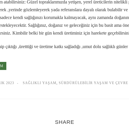
 atabilirsiniz: Güzel topraklarımızda yetişen, yerel üreticilerin nitelikli
rek ,yerinde gözlemleyerek yada referanslara dayalı olarak bulabilir ve 
h, sadece kendi sağlığınızı korumakla kalmayacak, aynı zamanda doğanın
estekleyecektir. Sağlığınız, doğanız ve geleceğiniz için bu basit ama ön
rsiniz. Kimbilir belki bir gün kendi üretiminiz için harekete geçebilirsin
p çıktığı ,üretttiği ve üretime katkı sağladığı ,umut dolu sağlıklı günler
AM
IK 2023
SAĞLIKLI YAŞAM
,
SÜRDÜRÜLEBILIR YAŞAM VE ÇEVRE 
SHARE